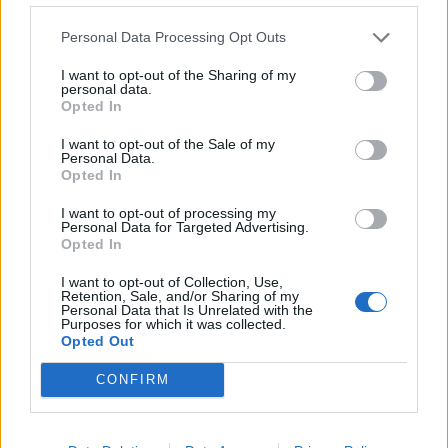
Consumo de Café y Riesgo de Diabetes tipo 2
Personal Data Processing Opt Outs
Diabetes Mellitus Indice General
I want to opt-out of the Sharing of my
.
personal data.
Opted In
Autor:
Dr. Carlos Muñoz Retana
I want to opt-out of the Sale of my
Personal Data.
â€‹Actualizado: 26 de Octubre, 2018
Opted In
I want to opt-out of processing my
Personal Data for Targeted Advertising.
Opted In
I want to opt-out of Collection, Use,
Retention, Sale, and/or Sharing of my
Personal Data that Is Unrelated with the
Purposes for which it was collected.
Opted Out
CONFIRM