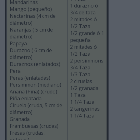
Mandarinas
1 durazno ó
Mango (pequeño)
3/4 de taza
Nectarinas (4 cm de
2 mitades ó
diámetro)
1/2 Taza
Naranjas ( 5 cm de
1/2 grande ó 1
diámetro)
pequeña
Papaya
2 mitades ó
Durazno ( 6 cm de
1/2 Taza
diámetro)
2 persimmons
Duraznos (enlatados)
3/4 Taza
Pera
1/3 Taza
Peras (enlatadas)
2 ciruelas
Persimmon (mediano)
1/2 granada
Ananá (Piña) (crudo)
1 Taza
Piña enlatada
1 1/4 Taza
Ciruela (cruda, 5 cm de
2 tangerinas
diámetro)
1 1/4 Taza
Granada
Frambuesas (crudas)
Fresas (crudas,
enteras)