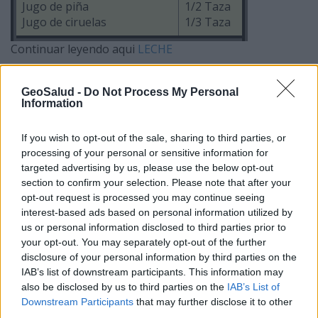
Jugo de piña
1/2 Taza
Jugo de ciruelas
1/3 Taza
Continuar leyendo aqui
LECHE
Anuncios
1
|
2
|
3
|
4
|
5
|
6
|
7
|
8
|
9
|
10
<<
Siguiente
GeoSalud -
Do Not Process My Personal
Information
|
11
|
12
Anterior
>>
If you wish to opt-out of the sale, sharing to third parties, or
Artículos relacionados:
processing of your personal or sensitive information for
Dieta del Paciente Diabético
targeted advertising by us, please use the below opt-out
section to confirm your selection. Please note that after your
Si Tengo Diabetes, Qué Debo Comer?
opt-out request is processed you may continue seeing
Plan de Alimentación del Diabético
interest-based ads based on personal information utilized by
Cuide su Alimentación y Cuidará su Diabetes
us or personal information disclosed to third parties prior to
Mellitus
your opt-out. You may separately opt-out of the further
disclosure of your personal information by third parties on the
Conceptos Erróneos sobre la Diabetes y su Dieta
IAB’s list of downstream participants. This information may
Recomendaciones Dietéticas y Modo de Vida para
also be disclosed by us to third parties on the
IAB’s List of
el Diabético Hipertenso
Downstream Participants
that may further disclose it to other
Brócoli contra la Diabetes
third parties.