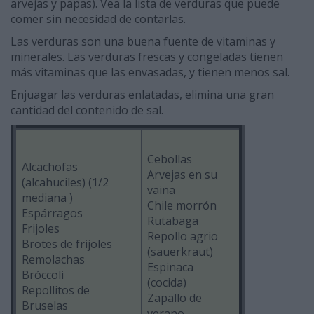
arvejas y papas). Vea la lista de verduras que puede
comer sin necesidad de contarlas.
Las verduras son una buena fuente de vitaminas y
minerales. Las verduras frescas y congeladas tienen
más vitaminas que las envasadas, y tienen menos sal.
Enjuagar las verduras enlatadas, elimina una gran
cantidad del contenido de sal.
Cebollas
Alcachofas
Arvejas en su
(alcahuciles) (1/2
vaina
mediana )
Chile morrón
Espárragos
Rutabaga
Frijoles
Repollo agrio
Brotes de frijoles
(sauerkraut)
Remolachas
Espinaca
Bróccoli
(cocida)
Repollitos de
Zapallo de
Bruselas
verano