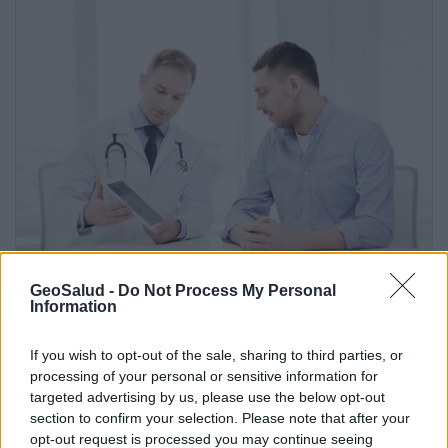
Cómo se contagian los hombres del virus del
GeoSalud -
Do Not Process My Personal
Information
papiloma?
If you wish to opt-out of the sale, sharing to third parties, or
Anuncios
processing of your personal or sensitive information for
targeted advertising by us, please use the below opt-out
section to confirm your selection. Please note that after your
opt-out request is processed you may continue seeing