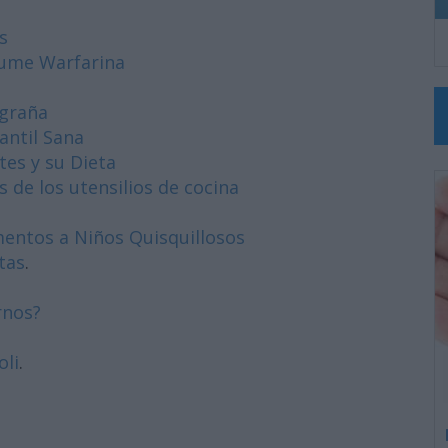
s
sume Warfarina
igraña
antil Sana
es y su Dieta
 de los utensilios de cocina
imentos a Niños Quisquillosos
tas
.
rnos?
oli
.