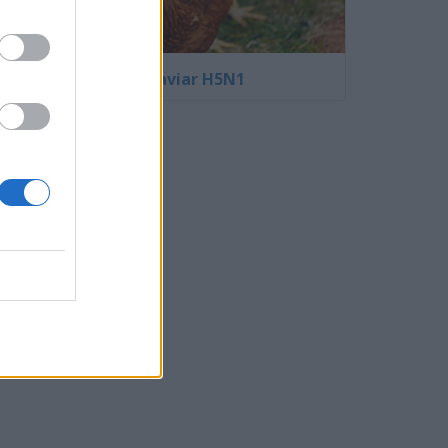
La gripe aviar H5N1