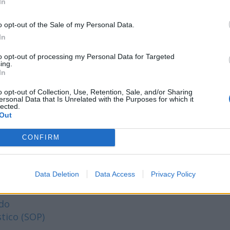
In
eso Adecuado
o opt-out of the Sale of my Personal Data.
 entre Comidas
In
to opt-out of processing my Personal Data for Targeted
 de casa
ing.
In
Anuncios
o opt-out of Collection, Use, Retention, Sale, and/or Sharing
ersonal Data that Is Unrelated with the Purposes for which it
lected.
Out
CONFIRM
Data Deletion
Data Access
Privacy Policy
 y reflujo gastroesofático
ado
tico (SOP)