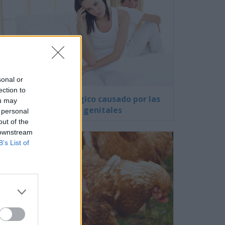
sonal or
ection to
El impacto psicológico causado por las
ou may
verrugas genitales
 personal
out of the
 downstream
B’s List of