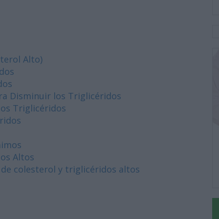
terol Alto)
idos
dos
 Disminuir los Triglicéridos
os Triglicéridos
éridos
mimos
dos Altos
 colesterol y triglicéridos altos