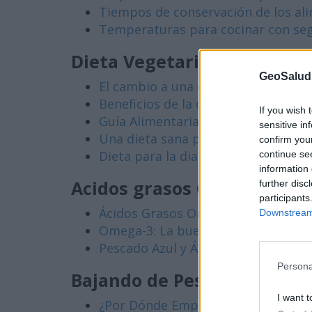
Tiempos de conservación de los ali
Temperaturas para cocinar con seg
Dieta Vegetariana
GeoSalud
El cambio a una dieta vegetariana
Beneficios de la dieta vegetariana
If you wish 
Guía Alimentaria Vegetariana para 
sensitive in
Una dieta sana para un corazón sa
confirm you
Dieta para la diabetes
continue se
information 
Acidos grasos Omega 3 y 6
further disc
participants
Ácidos Grasos Omega 3 y 6
Downstream 
Omega-3: La buena grasa
Pescado Azul y Ácidos Grasos Ome
Persona
Bajando de Peso
I want t
¿Por Dónde Empiezo?